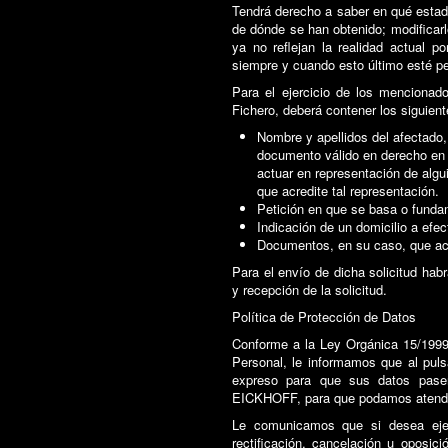
Tendrá derecho a saber en qué estado
de dónde se han obtenido; modificarl
ya no reflejan la realidad actual p
siempre y cuando esto último esté per
Para el ejercicio de los mencionado
Fichero, deberá contener los siguien
Nombre y apellidos del afectado,
documento válido en derecho en or
actuar en representación de algu
que acredite tal representación.
Petición en que se basa o fundam
Indicación de un domicilio a efec
Documentos, en su caso, que acr
Para el envío de dicha solicitud ha
y recepción de la solicitud.
Política de Protección de Datos
Conforme a la Ley Orgánica 15/1999
Personal, le informamos que al puls
expreso para que sus datos pas
EICKHOFF, para que podamos atender
Le comunicamos que si desea ejer
rectificación, cancelación u oposici