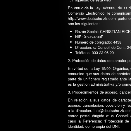
En virtud de la Ley 34/2002, de 11 d
Comercio Electrónico, le comunicam
http://www.deutsche-zk.com perten
son los siguientes:
Razón Social: CHRISTIAN EIC
NIE: X6969799P
Número de colegiado: 4438
Dirección: c/ Consell de Cent, 2
Teléfono: 933 23 96 29
2. Protección de datos de carácter p
En virtud de la Ley 15/99, Orgánica,
comunica que sus datos de carácter 
parte de un fichero registrado ante 
es la gestión administrativa y/o come
3. Procedimientos de acceso, cancela
En relación a sus datos de carácte
acceso, cancelación, oposición y rect
a la dirección. info@deutsche-zk.co
correo postal dirigido a: c/ Consel
caso la Referencia: “Protección d
identidad, como copia del DNI.