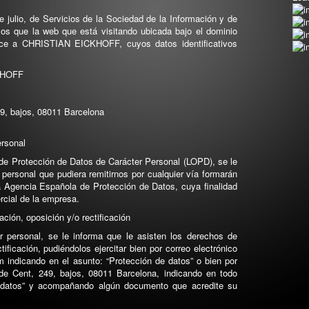
e julio, de Servicios de la Sociedad de la Información y de
os que la web que está visitando ubicada bajo el dominio
ece a CHRISTIAN EICKHOFF, cuyos datos identificativos
KHOFF
49, bajos, 08011 Barcelona
ersonal
 de Protección de Datos de Carácter Personal (LOPD), se le
personal que pudiera remitirnos por cualquier vía formarán
la Agencia Española de Protección de Datos, cuya finalidad
rcial de la empresa.
ción, oposición y/o rectificación
r personal, se le informa que le asisten los derechos de
ificación, pudiéndolos ejercitar bien por correo electrónico
m indicando en el asunto: “Protección de datos” o bien por
l de Cent, 249, bajos, 08011 Barcelona, indicando en todo
e datos” y acompañando algún documento que acredite su